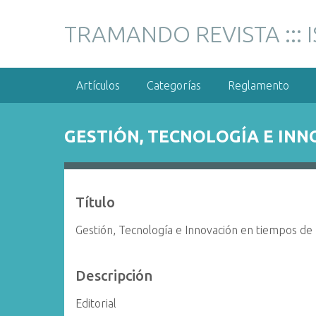
S
a
TRAMANDO REVISTA ::: 
l
t
a
Artículos
Categorías
Reglamento
r
a
l
GESTIÓN, TECNOLOGÍA E INN
c
o
n
t
Título
e
n
Gestión, Tecnología e Innovación en tiempos d
i
d
Descripción
o
p
Editorial
r