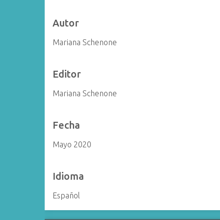
i
n
Autor
c
Mariana Schenone
i
p
a
Editor
l
Mariana Schenone
Fecha
Mayo 2020
Idioma
Español