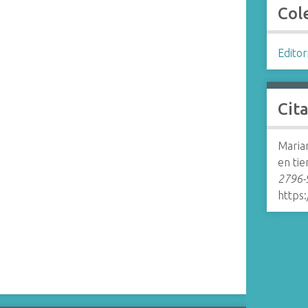
Col
Editor
Cit
Marian
en ti
2796-
https