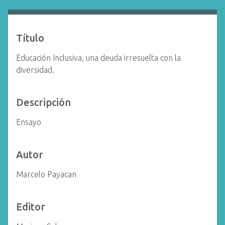
i
n
c
Título
i
p
Educación Inclusiva, una deuda irresuelta con la
a
diversidad.
l
Descripción
Ensayo
Autor
Marcelo Payacan
Editor