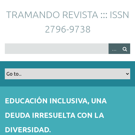
S
a
TRAMANDO REVISTA ::: ISSN
l
t
2796-9738
a
r
a
l
c
o
n
t
e
n
EDUCACIÓN INCLUSIVA, UNA
i
d
DEUDA IRRESUELTA CON LA
o
p
DIVERSIDAD.
r