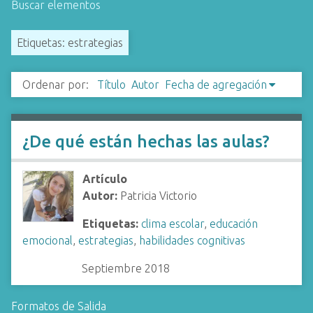
Buscar elementos
i
n
Etiquetas: estrategias
c
i
p
Ordenar por:
Título
Autor
Fecha de agregación
a
l
¿De qué están hechas las aulas?
Artículo
Autor:
Patricia Victorio
Etiquetas:
clima escolar
,
educación
emocional
,
estrategias
,
habilidades cognitivas
Septiembre 2018
Formatos de Salida