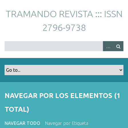
S
a
TRAMANDO REVISTA ::: ISSN
l
t
2796-9738
a
r
a
l
c
o
n
t
e
n
NAVEGAR POR LOS ELEMENTOS (1
i
d
TOTAL)
o
p
NAVEGAR TODO
Navegar por Etiqueta
r